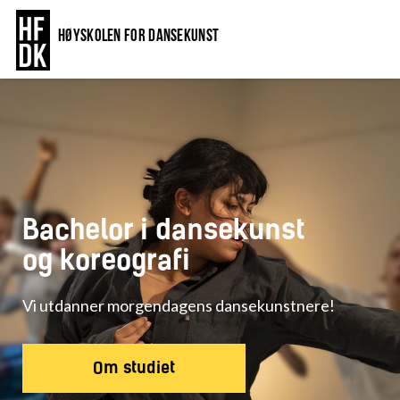
Høyskolen for dansekunst
Bachelor i dansekunst
og koreografi
Vi utdanner morgendagens dansekunstnere!
Om studiet