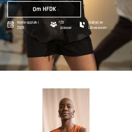
Om HFDK
Neste opptak i
20
Støttet av
2028
plasser
Lånekassen