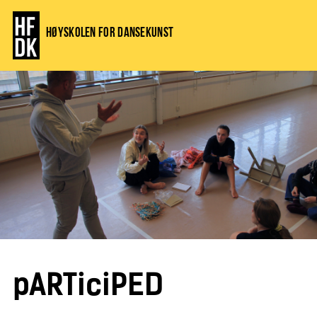
Høyskolen for dansekunst
pARTiciPED